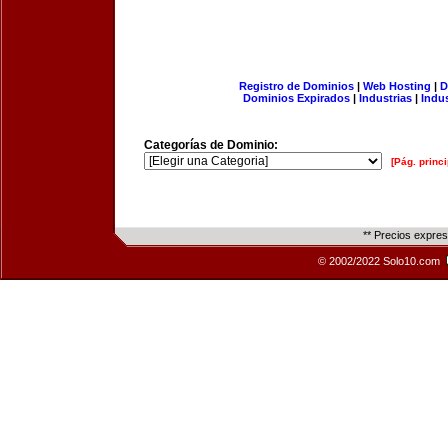
Registro de Dominios
|
Web Hosting
|
D
Dominios Expirados
|
Industrias
|
Indu
Categorías de Dominio:
[Pág. princi
** Precios expre
© 2002/2022 Solo10.com