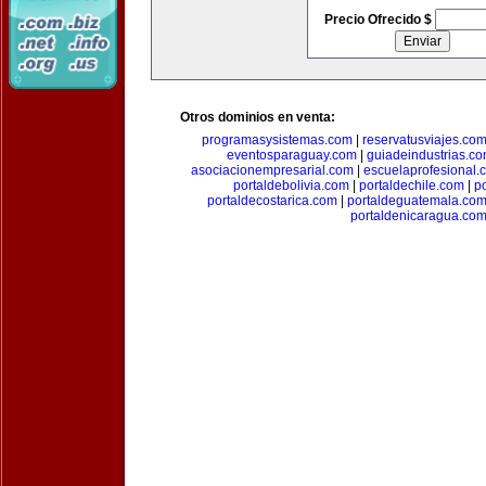
Precio Ofrecido $
Otros dominios en venta:
programasysistemas.com
|
reservatusviajes.co
eventosparaguay.com
|
guiadeindustrias.c
asociacionempresarial.com
|
escuelaprofesional.
portaldebolivia.com
|
portaldechile.com
|
p
portaldecostarica.com
|
portaldeguatemala.co
portaldenicaragua.co