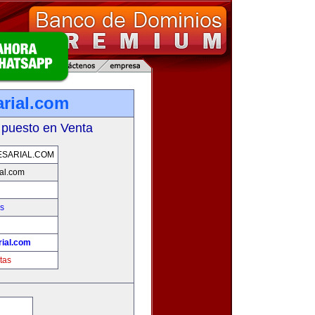
rial.com
 puesto en Venta
SARIAL.COM
al.com
s
ial.com
tas