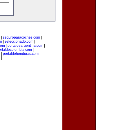
m
|
seguroparacoches.com
|
om
|
seleccionado.com
|
com
|
portaldeargentina.com
|
ortaldecolombia.com
|
m
|
portaldehonduras.com
|
m
|